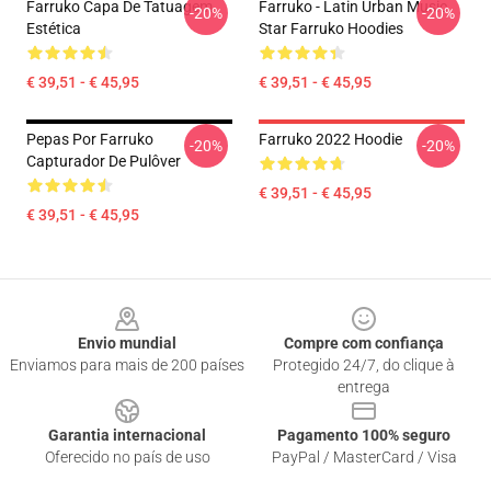
Farruko Capa De Tatuagem
Farruko - Latin Urban Music
-20%
-20%
Estética
Star Farruko Hoodies
€ 39,51 - € 45,95
€ 39,51 - € 45,95
Pepas Por Farruko
Farruko 2022 Hoodie
-20%
-20%
Capturador De Pulôver
€ 39,51 - € 45,95
€ 39,51 - € 45,95
Footer
Envio mundial
Compre com confiança
Enviamos para mais de 200 países
Protegido 24/7, do clique à
entrega
Garantia internacional
Pagamento 100% seguro
Oferecido no país de uso
PayPal / MasterCard / Visa