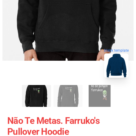
blank template
Não Te Metas. Farruko's
Pullover Hoodie