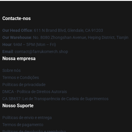
Contacte-nos
Our Head Office
: 611 N Brand Blvd, Glendale, CA 91203
Our Warehouse
: No. 8080 Zhongshan Avenue, Heping District, Tianjin
Hour
: 9AM – 5PM (Mon – Fri)
Email
: contact@farrukomerch.shop
Nossa empresa
Sobre nós
Termos e Condições
Políticas de privacidade
DMCA - Política de Direitos Autorais
CA SB657: Lei de Transparência de Cadeia de Suprimentos
Nosso Suporte
Políticas de envio e entrega
Termos de pagamento
Políticas de devolução e reembolso