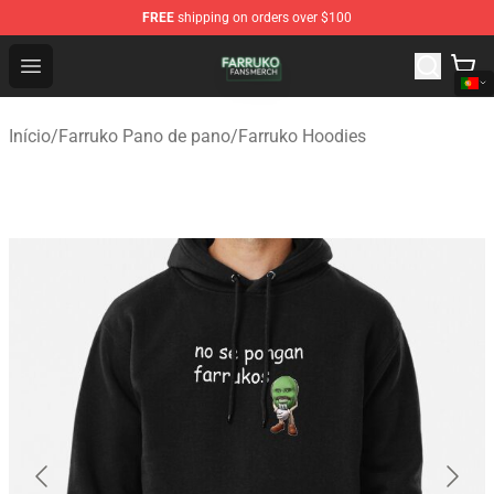
FREE
shipping on orders over $100
Farruko Shop - Official Farruko Merchandise Store
Open menu
Início
/
Farruko Pano de pano
/
Farruko Hoodies