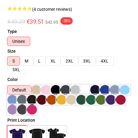
(4 customer reviews)
€49.39
€39.51
-20%
$42.95
Type
Unisex
Size
S
M
L
XL
2XL
3XL
4XL
5XL
Color
Default
Print Location