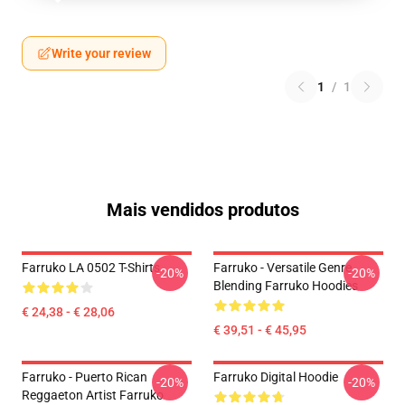
Write your review
1
/
1
Mais vendidos produtos
Farruko LA 0502 T-Shirts
Farruko - Versatile Genre
-20%
-20%
Blending Farruko Hoodies
€ 24,38 - € 28,06
€ 39,51 - € 45,95
Farruko - Puerto Rican
Farruko Digital Hoodie
-20%
-20%
Reggaeton Artist Farruko