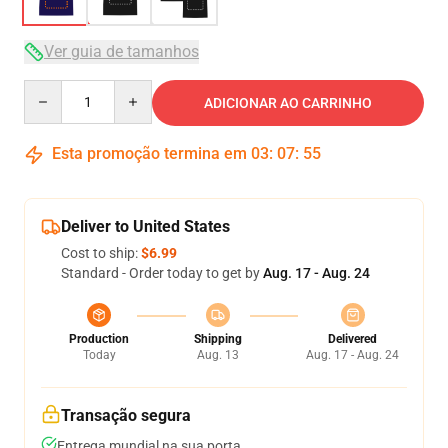
Ver guia de tamanhos
Quantity
ADICIONAR AO CARRINHO
Esta promoção termina em
03
:
07
:
54
Deliver to United States
Cost to ship:
$6.99
Standard - Order today to get by
Aug. 17 - Aug. 24
Production
Shipping
Delivered
Today
Aug. 13
Aug. 17 - Aug. 24
Transação segura
Entrega mundial na sua porta