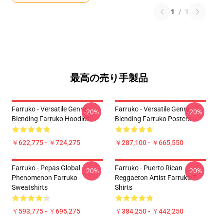
1
/
1
最高の売り手製品
Farruko - Versatile Genre
Farruko - Versatile Genre
-20%
-20%
Blending Farruko Hoodies
Blending Farruko Posters
￥622,775 - ￥724,275
￥287,100 - ￥665,550
Farruko - Pepas Global
Farruko - Puerto Rican
-20%
-20%
Phenomenon Farruko
Reggaeton Artist Farruko T-
Sweatshirts
Shirts
￥593,775 - ￥695,275
￥384,250 - ￥442,250