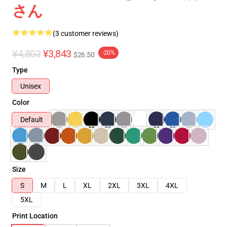
さん
(3 customer reviews)
¥4,803
¥3,843
-20%
$26.50
Type
Unisex
Color
Default
Size
S
M
L
XL
2XL
3XL
4XL
5XL
Print Location