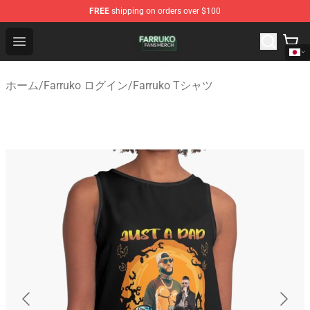
FREE
shipping on orders over $100
Farruko Shop - Official Farruko Merchandise Store
Open menu
ホーム
/
Farruko ログイン
/
Farruko Tシャツ