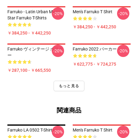
Farruko - Latin Urban Music
Men's Farruko T Shirt
-20%
-20%
Star Farruko T-Shirts
￥384,250 - ￥442,250
￥384,250 - ￥442,250
Farruko ヴィンテージ ポスタ
Farruko 2022 パーカー
-20%
-20%
ー
￥622,775 - ￥724,275
￥287,100 - ￥665,550
もっと見る
関連商品
Farruko LA 0502 T-Shirts
Men's Farruko T Shirt
-20%
-20%