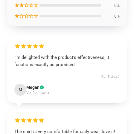
★★☆☆☆
0%
★☆☆☆☆
0%
I’m delighted with the product’s effectiveness; it
functions exactly as promised.
Apr 8, 2025
Megan
M
Verified owner
The shirt is very comfortable for daily wear, love it!