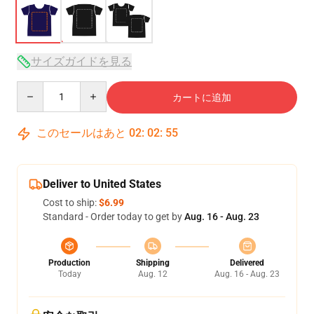
サイズガイドを見る
Quantity
カートに追加
このセールはあと
02
:
02
:
54
Deliver to United States
Cost to ship:
$6.99
Standard - Order today to get by
Aug. 16 - Aug. 23
Production
Shipping
Delivered
Today
Aug. 12
Aug. 16 - Aug. 23