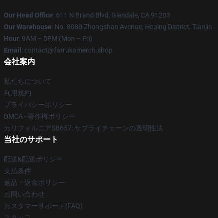
Our Head Office
: 611 N Brand Blvd, Glendale, CA 91203
Our Warehouse
: No. 8080 Zhongshan Avenue, Heping District, Tianjin
Hour
: 9AM – 5PM (Mon – Fri)
Email
: contact@farrukomerch.shop
会社案内
私たちについて
利用規約
プライバシーポリシー
DMCA - 著作権ポリシー
カリフォルニアSB657: サプライチェーンの透明性法
当社のサポート
配送&配送ポリシー
支払条件
返品・返金ポリシー
お問い合わせ
カスタマーサポート(FAQ)
スタッフ