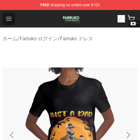
FREE
shipping on orders over $100
Farruko Shop - Official Farruko Merchandise Store
Open menu
ホーム
/
Farruko ログイン
/
Farruko ドレス