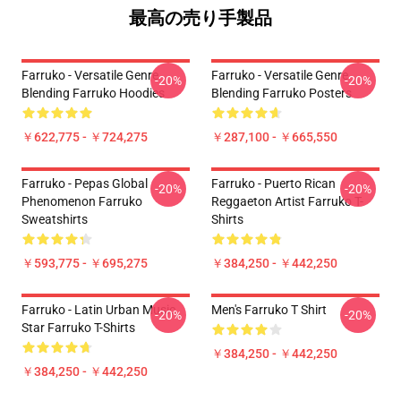
最高の売り手製品
Farruko - Versatile Genre
Farruko - Versatile Genre
-20%
-20%
Blending Farruko Hoodies
Blending Farruko Posters
￥622,775 - ￥724,275
￥287,100 - ￥665,550
Farruko - Pepas Global
Farruko - Puerto Rican
-20%
-20%
Phenomenon Farruko
Reggaeton Artist Farruko T-
Sweatshirts
Shirts
￥593,775 - ￥695,275
￥384,250 - ￥442,250
Farruko - Latin Urban Music
Men's Farruko T Shirt
-20%
-20%
Star Farruko T-Shirts
￥384,250 - ￥442,250
￥384,250 - ￥442,250