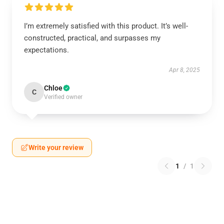
I’m extremely satisfied with this product. It’s well-
constructed, practical, and surpasses my
expectations.
Apr 8, 2025
Chloe
C
Verified owner
Write your review
1
/
1