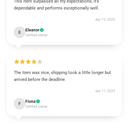
This item surpassed all my expectations; it’s
dependable and performs exceptionally well.
Apr 13, 2025
Eleanor
E
Verified owner
The item was nice, shipping took a little longer but
arrived before the deadline.
Apr 11, 2025
Fiona
F
Verified owner