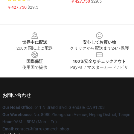
￥427,750
$29.5
￥427,750
$29.5
Footer
世界中に配送
安心してお買い物
200カ国以上に配送
クリックから配送まで24/7保護
国際保証
100％安全なチェックアウト
使用国で提供
PayPal / マスターカード / ビザ
お問い合わせ
Our Head Office
: 611 N Brand Blvd, Glendale, CA 91203
Our Warehouse
: No. 8080 Zhongshan Avenue, Heping District, Tianjin
Hour
: 9AM – 5PM (Mon – Fri)
Email
: contact@farrukomerch.shop