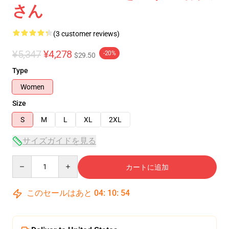
さん
(3 customer reviews)
¥5,347
¥4,278
-20%
$29.50
Type
Women
Size
S
M
L
XL
2XL
サイズガイドを見る
Quantity
カートに追加
このセールはあと
04
:
10
:
53