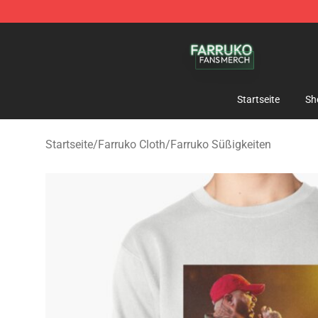
Farruko Shop - Official Farruko Merchandise Store
Startseite
Sh
Startseite
/
Farruko Cloth
/
Farruko Süßigkeiten