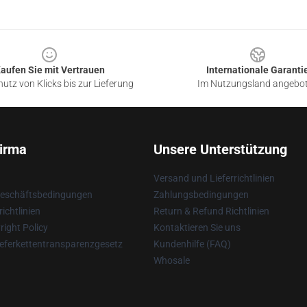
aufen Sie mit Vertrauen
Internationale Garanti
utz von Klicks bis zur Lieferung
Im Nutzungsland angebo
irma
Unsere Unterstützung
Versand und Lieferrichtlinien
Geschäftsbedingungen
Zahlungsbedingungen
ichtlinien
Return & Refund Richtlinien
ight Policy
Kontaktieren Sie uns
eferkettentransparenzgesetz
Kundenhilfe (FAQ)
Whosale