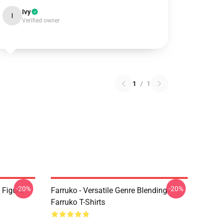
Ivy
I
Verified owner
1
/
1
-20%
-20%
 Figure
Farruko - Versatile Genre Blending
Farruko T-Shirts