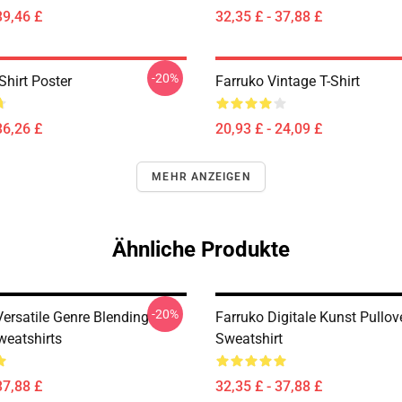
39,46 £
32,35 £ - 37,88 £
-20%
Shirt Poster
Farruko Vintage T-Shirt
36,26 £
20,93 £ - 24,09 £
MEHR ANZEIGEN
Ähnliche Produkte
-20%
Versatile Genre Blending
Farruko Digitale Kunst Pullov
weatshirts
Sweatshirt
37,88 £
32,35 £ - 37,88 £