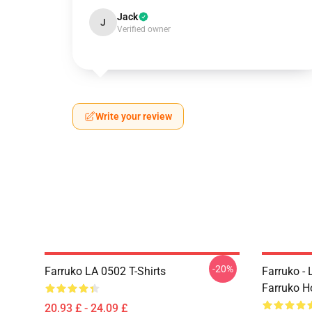
Jack
J
Verified owner
Write your review
-20%
Farruko LA 0502 T-Shirts
Farruko - 
Farruko H
20,93 £ - 24,09 £