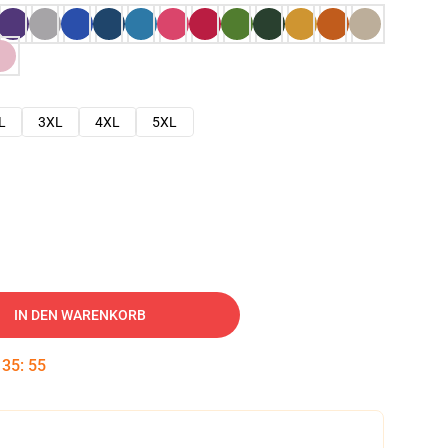
L
3XL
4XL
5XL
IN DEN WARENKORB
:
35
:
54