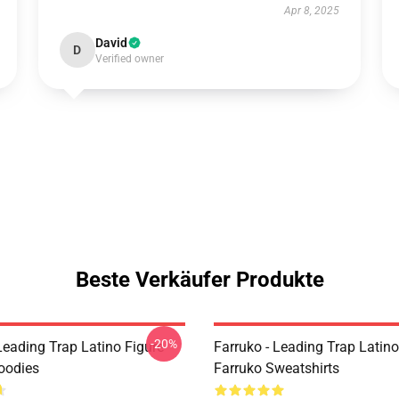
Apr 8, 2025
David
D
Verified owner
Beste Verkäufer Produkte
-20%
Leading Trap Latino Figure
Farruko - Leading Trap Latino
oodies
Farruko Sweatshirts