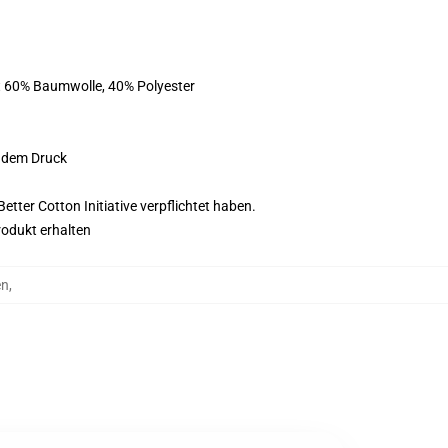
st 60% Baumwolle, 40% Polyester
f dem Druck
tter Cotton Initiative verpflichtet haben.
rodukt erhalten
en
,