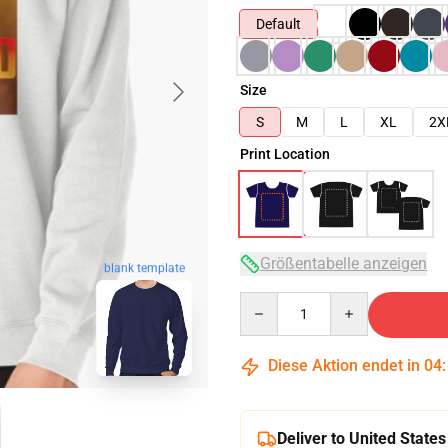
Default
Size
S
M
L
XL
2X
Print Location
Größentabelle anzeigen
blank template
Quantity
Diese Aktion endet in
04
Deliver to United States