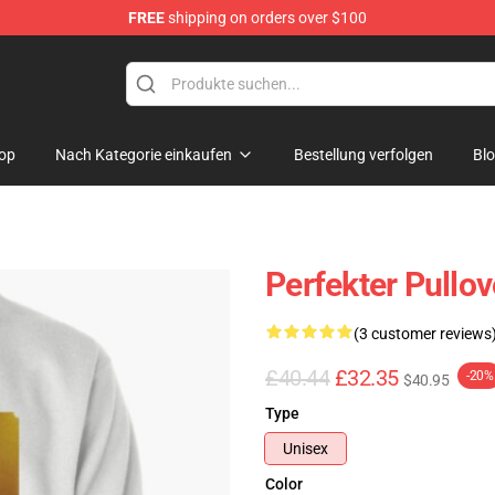
FREE
shipping on orders over $100
op
Nach Kategorie einkaufen
Bestellung verfolgen
Bl
Perfekter Pullov
(3 customer reviews
£40.44
£32.35
-20%
$40.95
Type
Unisex
Color