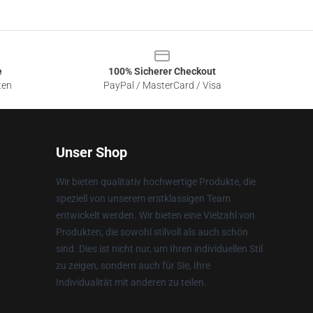
e
100% Sicherer Checkout
ten
PayPal / MasterCard / Visa
Unser Shop
Wir bieten qualitativ hochwertige Produkte, die
speziell von unserem erstklassigen Team
entwickelt werden. Wir bieten eine Vielzahl von
Produkten, die sowohl stilvoll als auch schön
sind. Dies ist nicht nur, um Ihren individuellen Stil
zu zeigen, sondern auch für Sie, Ihre
Individualität mit anderen zu teilen.