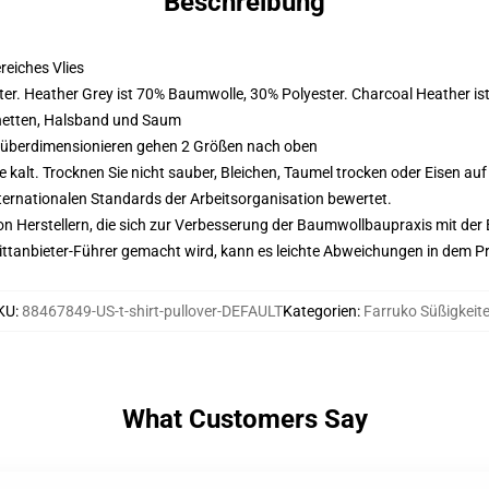
Beschreibung
eiches Vlies
er. Heather Grey ist 70% Baumwolle, 30% Polyester. Charcoal Heather i
hetten, Halsband und Saum
d überdimensionieren gehen 2 Größen nach oben
alt. Trocknen Sie nicht sauber, Bleichen, Taumel trocken oder Eisen au
nternationalen Standards der Arbeitsorganisation bewertet.
n Herstellern, die sich zur Verbesserung der Baumwollbaupraxis mit der Be
 Drittanbieter-Führer gemacht wird, kann es leichte Abweichungen in dem P
KU
:
88467849-US-t-shirt-pullover-DEFAULT
Kategorien
:
Farruko Süßigkeit
What Customers Say