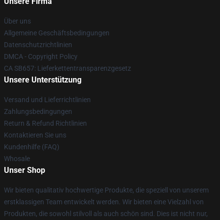
Unsere Firma
Über uns
Allgemeine Geschäftsbedingungen
Datenschutzrichtlinien
DMCA - Copyright Policy
CA SB657: Lieferkettentransparenzgesetz
Unsere Unterstützung
Versand und Lieferrichtlinien
Zahlungsbedingungen
Return & Refund Richtlinien
Kontaktieren Sie uns
Kundenhilfe (FAQ)
Whosale
Unser Shop
Wir bieten qualitativ hochwertige Produkte, die speziell von unserem
erstklassigen Team entwickelt werden. Wir bieten eine Vielzahl von
Produkten, die sowohl stilvoll als auch schön sind. Dies ist nicht nur,