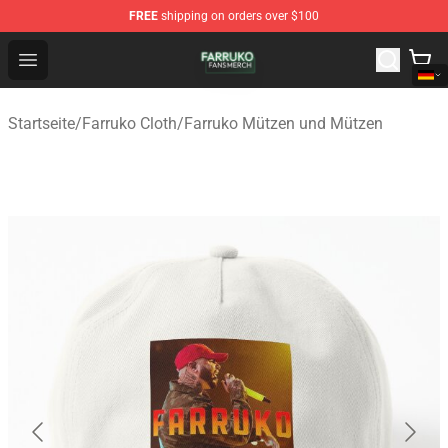
FREE
shipping on orders over $100
Farruko Shop - Official Farruko Merchandise Store
Open menu
Startseite
/
Farruko Cloth
/
Farruko Mützen und Mützen