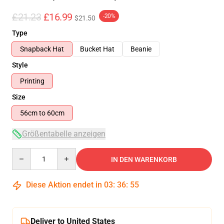
£21.23
£16.99
-20%
$21.50
Type
Snapback Hat
Bucket Hat
Beanie
Style
Printing
Size
56cm to 60cm
Größentabelle anzeigen
Quantity
IN DEN WARENKORB
Diese Aktion endet in
03
:
36
:
54
Deliver to United States