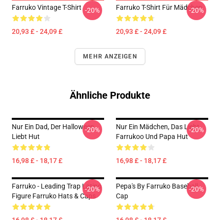
Farruko Vintage T-Shirt
Farruko T-Shirt Für Mädchen
-20%
-20%
20,93 £ - 24,09 £
20,93 £ - 24,09 £
MEHR ANZEIGEN
Ähnliche Produkte
Nur Ein Dad, Der Halloween
Nur Ein Mädchen, Das Liebt
-20%
-20%
Liebt Hut
Farrukoo Und Papa Hut
16,98 £ - 18,17 £
16,98 £ - 18,17 £
Farruko - Leading Trap Latino
Pepa's By Farruko Baseball
-20%
-20%
Figure Farruko Hats & Caps
Cap