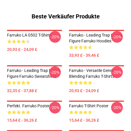
Beste Verkäufer Produkte
Farruko LA 0502 T-Shirts
Farruko - Leading Trap Latino
-20%
-20%
Figure Farruko Hoodies
20,93 £ - 24,09 £
33,93 £ - 39,46 £
Farruko - Leading Trap Latino
Farruko - Versatile Genre
-20%
-20%
Figure Farruko Sweatshirts
Blending Farruko T-Shirts
32,35 £ - 37,88 £
20,93 £ - 24,09 £
Perfekt. Farruko Poster
Farruko T-Shirt Poster
-20%
-20%
15,64 £ - 36,26 £
15,64 £ - 36,26 £