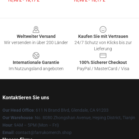
16,98 £ - 18,17 £
16,98 £ - 18,17 £
Footer
Weltweiter Versand
Kaufen Sie mit Vertrauen
Wir versenden in über 200 Länder
24/7 Schutz von Klicks bis zur
Lieferung
Internationale Garantie
100% Sicherer Checkout
Im Nutzungsland angeboten
PayPal / MasterCard / Visa
Kontaktieren Sie uns
Our Head Office
: 611 N Brand Blvd, Glendale, CA 91203
Our Warehouse
: No. 8080 Zhongshan Avenue, Heping District, Tianjin
Hour
: 9AM – 5PM (Mon – Fri)
Email
: contact@farrukomerch.shop