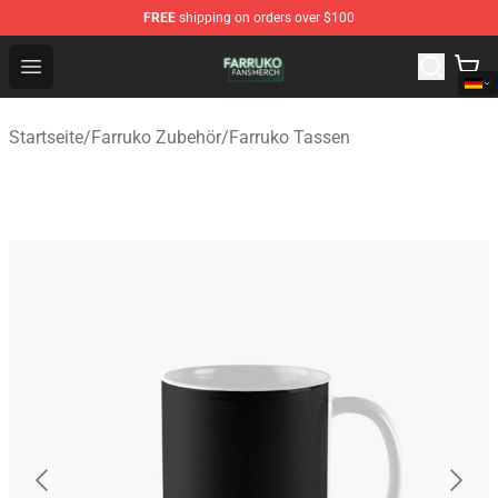
FREE
shipping on orders over $100
Farruko Shop - Official Farruko Merchandise Store
Open menu
Startseite
/
Farruko Zubehör
/
Farruko Tassen