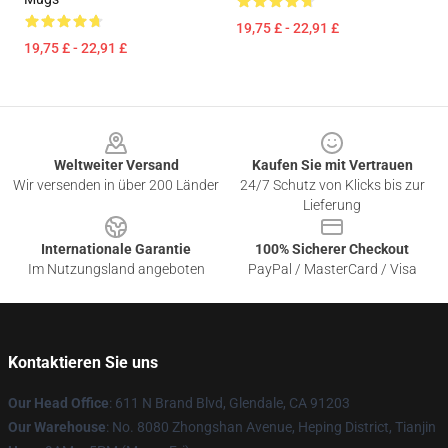
19,75 £ - 22,91 £
19,75 £ - 22,91 £
Footer
Weltweiter Versand
Kaufen Sie mit Vertrauen
Wir versenden in über 200 Länder
24/7 Schutz von Klicks bis zur
Lieferung
Internationale Garantie
100% Sicherer Checkout
Im Nutzungsland angeboten
PayPal / MasterCard / Visa
Kontaktieren Sie uns
Our Head Office
: 611 N Brand Blvd, Glendale, CA 91203
Our Warehouse
: No. 8080 Zhongshan Avenue, Heping District, Tianjin