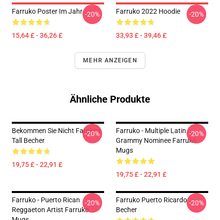
Farruko Poster Im Jahr
Farruko 2022 Hoodie
-20%
-20%
15,64 £ - 36,26 £
33,93 £ - 39,46 £
MEHR ANZEIGEN
Ähnliche Produkte
Bekommen Sie Nicht Farukos
Farruko - Multiple Latin
-20%
-20%
Tall Becher
Grammy Nominee Farruko
Mugs
19,75 £ - 22,91 £
19,75 £ - 22,91 £
Farruko - Puerto Rican
Farruko Puerto Ricardo
-20%
-20%
Reggaeton Artist Farruko
Becher
Mugs