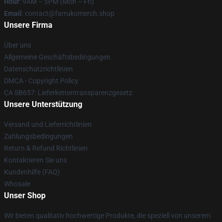
Hour
: 9AM – 5PM (Mon – Fri)
Email
: contact@farrukomerch.shop
Unsere Firma
Über uns
Allgemeine Geschäftsbedingungen
Datenschutzrichtlinien
DMCA - Copyright Policy
CA SB657: Lieferkettentransparenzgesetz
Unsere Unterstützung
Versand und Lieferrichtlinien
Zahlungsbedingungen
Return & Refund Richtlinien
Kontaktieren Sie uns
Kundenhilfe (FAQ)
Whosale
Unser Shop
Wir bieten qualitativ hochwertige Produkte, die speziell von unserem