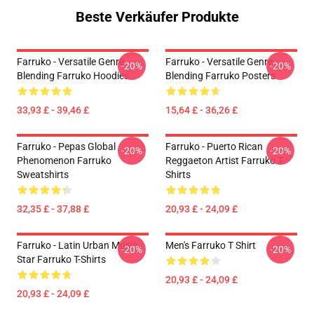
Beste Verkäufer Produkte
Farruko - Versatile Genre
Farruko - Versatile Genre
-20%
-20%
Blending Farruko Hoodies
Blending Farruko Posters
33,93 £ - 39,46 £
15,64 £ - 36,26 £
Farruko - Pepas Global
Farruko - Puerto Rican
-20%
-20%
Phenomenon Farruko
Reggaeton Artist Farruko T-
Sweatshirts
Shirts
32,35 £ - 37,88 £
20,93 £ - 24,09 £
Farruko - Latin Urban Music
Men's Farruko T Shirt
-20%
-20%
Star Farruko T-Shirts
20,93 £ - 24,09 £
20,93 £ - 24,09 £