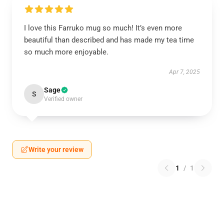
I love this Farruko mug so much! It’s even more
beautiful than described and has made my tea time
so much more enjoyable.
Apr 7, 2025
Sage
S
Verified owner
Write your review
1
/
1