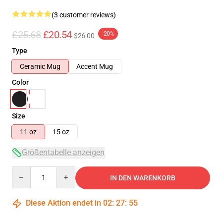
(3 customer reviews)
£25.68
£20.54
-20%
$26.00
Type
Ceramic Mug
Accent Mug
Color
Size
11 oz
15 oz
Größentabelle anzeigen
Quantity
IN DEN WARENKORB
Diese Aktion endet in
02
:
27
:
55