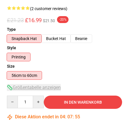
(2 customer reviews)
£21.23
£16.99
-20%
$21.50
Type
Snapback Hat
Bucket Hat
Beanie
Style
Printing
Size
56cm to 60cm
Größentabelle anzeigen
Quantity
IN DEN WARENKORB
Diese Aktion endet in
04
:
07
:
55