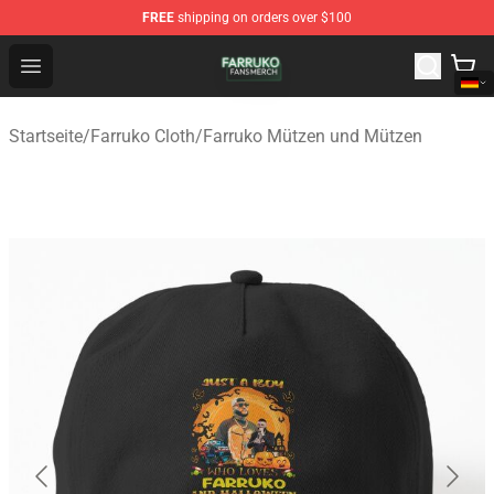
FREE
shipping on orders over $100
Farruko Shop - Official Farruko Merchandise Store
Open menu
Startseite
/
Farruko Cloth
/
Farruko Mützen und Mützen