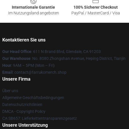
Internationale Garantie
100% Sicherer Checkout
Im Nutzungsland angeboten
PayPal / MasterCard / Visa
Kontaktieren Sie uns
Our Head Office
: 611 N Brand Blvd, Glendale, CA 91203
Our Warehouse
: No. 8080 Zhongshan Avenue, Heping District, Tianjin
Hour
: 9AM – 5PM (Mon – Fri)
Email
: contact@farrukomerch.shop
Unsere Firma
Über uns
Allgemeine Geschäftsbedingungen
Datenschutzrichtlinien
DMCA - Copyright Policy
CA SB657: Lieferkettentransparenzgesetz
Unsere Unterstützung