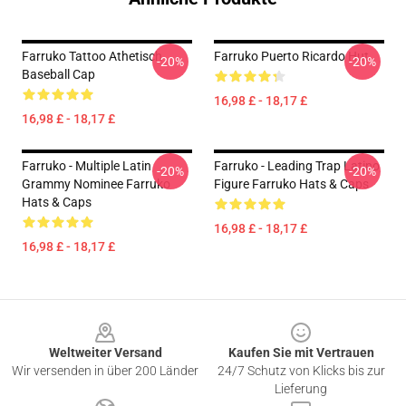
Farruko Tattoo Athetisch
Farruko Puerto Ricardo Hut
-20%
-20%
Baseball Cap
16,98 £ - 18,17 £
16,98 £ - 18,17 £
Farruko - Multiple Latin
Farruko - Leading Trap Latino
-20%
-20%
Grammy Nominee Farruko
Figure Farruko Hats & Caps
Hats & Caps
16,98 £ - 18,17 £
16,98 £ - 18,17 £
Footer
Weltweiter Versand
Kaufen Sie mit Vertrauen
Wir versenden in über 200 Länder
24/7 Schutz von Klicks bis zur
Lieferung