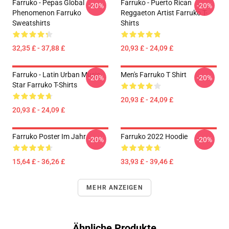
Farruko - Pepas Global
Farruko - Puerto Rican
-20%
-20%
Phenomenon Farruko
Reggaeton Artist Farruko T-
Sweatshirts
Shirts
32,35 £ - 37,88 £
20,93 £ - 24,09 £
Farruko - Latin Urban Music
Men's Farruko T Shirt
-20%
-20%
Star Farruko T-Shirts
20,93 £ - 24,09 £
20,93 £ - 24,09 £
Farruko Poster Im Jahr
Farruko 2022 Hoodie
-20%
-20%
15,64 £ - 36,26 £
33,93 £ - 39,46 £
MEHR ANZEIGEN
Ähnliche Produkte