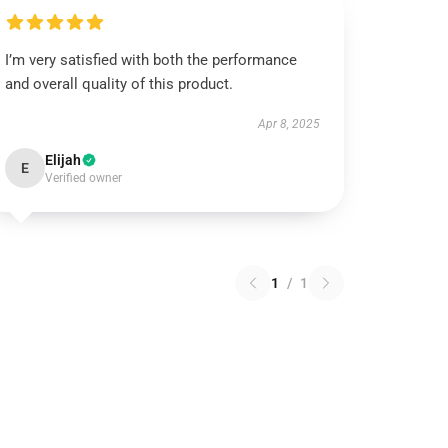
I’m very satisfied with both the performance
and overall quality of this product.
Apr 8, 2025
Elijah
E
Verified owner
1
/
1