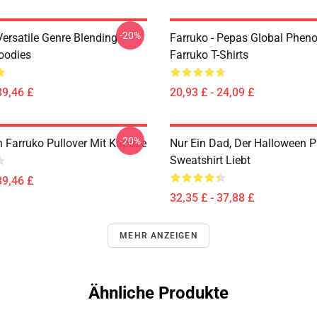
-20%
Versatile Genre Blending
Farruko - Pepas Global Phe
oodies
Farruko T-Shirts
39,46 £
20,93 £ - 24,09 £
-20%
 Farruko Pullover Mit Kapuze
Nur Ein Dad, Der Halloween P
Sweatshirt Liebt
39,46 £
32,35 £ - 37,88 £
MEHR ANZEIGEN
Ähnliche Produkte