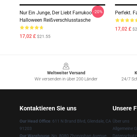
-20%
Nur Ein Junge, Der Liebt Farrukoo
Perfekt. 
Halloween Reißverschlusstasche
17,02 £
$2
17,02 £
$21.55
Footer
Weltweiter Versand
K
Wir versenden in über 200 Länder
24/7 Sch
Kontaktieren Sie uns
Unsere F
Our Head Office
: 611 N Brand Blvd, Glendale, CA
Über uns
91203
Allgemeine 
Our Warehouse
: No. 8080 Zhongshan Avenue,
Datenschutzr