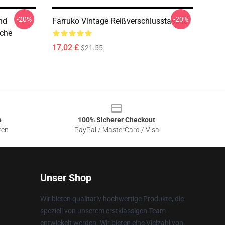
-20%
-20%
Und
Farruko Vintage Reißverschlusstasche
sche
17,02 £
$21.55
e
100% Sicherer Checkout
ten
PayPal / MasterCard / Visa
Unser Shop
Wir bieten qualitativ hochwertige Produkte, die
speziell von unserem erstklassigen Team
entwickelt werden. Wir bieten eine Vielzahl von