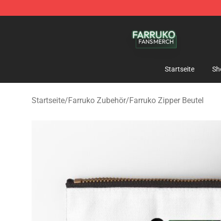
Farruko Shop - Official Farruko Merchandise Store
Startseite
Sh
Startseite
/
Farruko Zubehör
/
Farruko Zipper Beutel