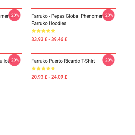
-20%
-20%
nomenon
Farruko - Pepas Global Phenomenon
Farruko Hoodies
33,93 £ - 39,46 £
-20%
-20%
ullover
Farruko Puerto Ricardo T-Shirt
20,93 £ - 24,09 £