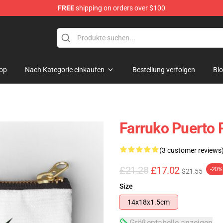
FREE
shipping on orders over $100
op
Nach Kategorie einkaufen
Bestellung verfolgen
Bl
Farruko Puerto 
(3 customer reviews
£21.28
£17.02
-20%
$21.55
Size
14x18x1.5cm
Größentabelle anzeigen