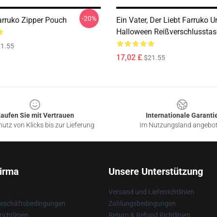
-20%
Farruko Zipper Pouch
Ein Vater, Der Liebt Farruko 
Halloween Reißverschlussta
1.55
17,02 £
$21.55
aufen Sie mit Vertrauen
Internationale Garanti
utz von Klicks bis zur Lieferung
Im Nutzungsland angebo
irma
Unsere Unterstützung
Versand und Lieferrichtlinien
Geschäftsbedingungen
Zahlungsbedingungen
ichtlinien
Return & Refund Richtlinien