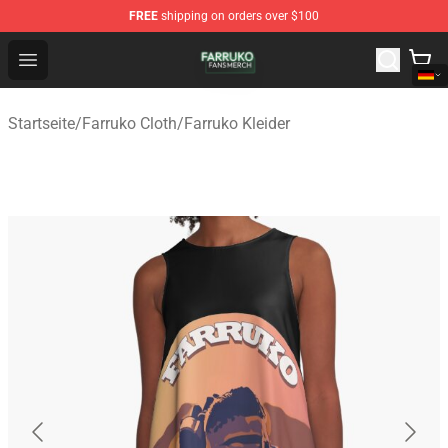
FREE
shipping on orders over $100
Farruko Shop - Official Farruko Merchandise Store
Open menu
Startseite
/
Farruko Cloth
/
Farruko Kleider