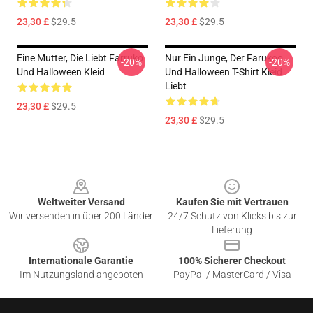
23,30 £
$29.5
23,30 £
$29.5
Eine Mutter, Die Liebt Farruko
Nur Ein Junge, Der Farukoo
-20%
-20%
Und Halloween Kleid
Und Halloween T-Shirt Kleid
Liebt
23,30 £
$29.5
23,30 £
$29.5
Footer
Weltweiter Versand
Kaufen Sie mit Vertrauen
Wir versenden in über 200 Länder
24/7 Schutz von Klicks bis zur
Lieferung
Internationale Garantie
100% Sicherer Checkout
Im Nutzungsland angeboten
PayPal / MasterCard / Visa