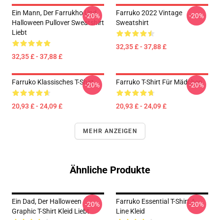
Ein Mann, Der Farrukho Und
Farruko 2022 Vintage
-20%
-20%
Halloween Pullover Sweatshirt
Sweatshirt
Liebt
32,35 £ - 37,88 £
32,35 £ - 37,88 £
Farruko Klassisches T-Shirt
Farruko T-Shirt Für Mädchen
-20%
-20%
20,93 £ - 24,09 £
20,93 £ - 24,09 £
MEHR ANZEIGEN
Ähnliche Produkte
Ein Dad, Der Halloween
Farruko Essential T-Shirt A-
-20%
-20%
Graphic T-Shirt Kleid Liebt
Line Kleid