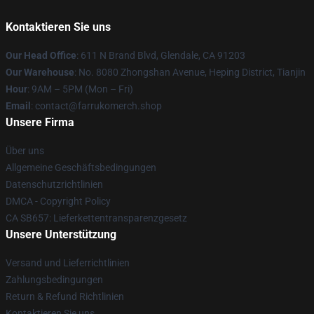
Kontaktieren Sie uns
Our Head Office
: 611 N Brand Blvd, Glendale, CA 91203
Our Warehouse
: No. 8080 Zhongshan Avenue, Heping District, Tianjin
Hour
: 9AM – 5PM (Mon – Fri)
Email
: contact@farrukomerch.shop
Unsere Firma
Über uns
Allgemeine Geschäftsbedingungen
Datenschutzrichtlinien
DMCA - Copyright Policy
CA SB657: Lieferkettentransparenzgesetz
Unsere Unterstützung
Versand und Lieferrichtlinien
Zahlungsbedingungen
Return & Refund Richtlinien
Kontaktieren Sie uns