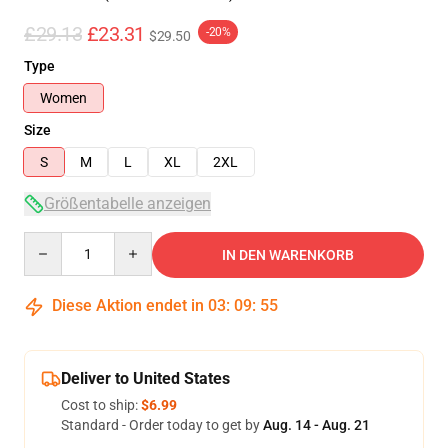
£29.13
£23.31
-20%
$29.50
Type
Women
Size
S
M
L
XL
2XL
Größentabelle anzeigen
Quantity
IN DEN WARENKORB
Diese Aktion endet in
03
:
09
:
54
Deliver to United States
Cost to ship:
$6.99
Standard - Order today to get by
Aug. 14 - Aug. 21