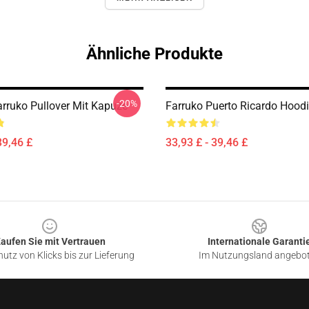
Ähnliche Produkte
-20%
arruko Pullover Mit Kapuze
Farruko Puerto Ricardo Hood
39,46 £
33,93 £ - 39,46 £
aufen Sie mit Vertrauen
Internationale Garanti
utz von Klicks bis zur Lieferung
Im Nutzungsland angebo