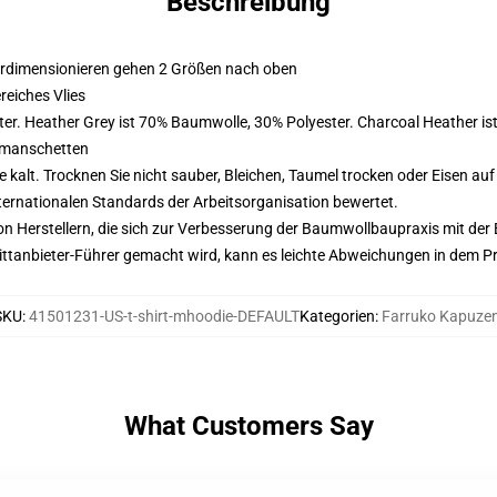
Beschreibung
erdimensionieren gehen 2 Größen nach oben
eiches Vlies
er. Heather Grey ist 70% Baumwolle, 30% Polyester. Charcoal Heather i
nmanschetten
alt. Trocknen Sie nicht sauber, Bleichen, Taumel trocken oder Eisen au
nternationalen Standards der Arbeitsorganisation bewertet.
n Herstellern, die sich zur Verbesserung der Baumwollbaupraxis mit der Be
 Drittanbieter-Führer gemacht wird, kann es leichte Abweichungen in dem P
SKU
:
41501231-US-t-shirt-mhoodie-DEFAULT
Kategorien
:
Farruko Kapuze
What Customers Say