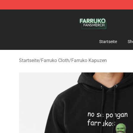
Farruko Shop - Official Farruko Merchandise Store
Startseite
Sh
Startseite
/
Farruko Cloth
/
Farruko Kapuzen