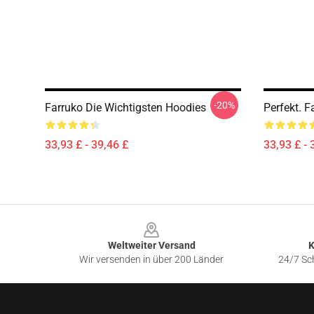
-20%
Farruko Die Wichtigsten Hoodies
Perfekt. F
33,93 £ - 39,46 £
33,93 £ - 
Footer
Weltweiter Versand
K
Wir versenden in über 200 Länder
24/7 Sch