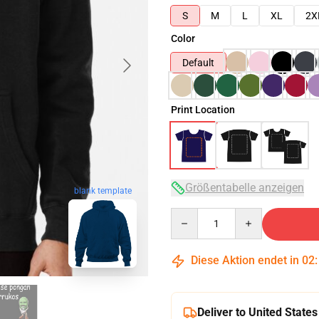
S
M
L
XL
2X
Color
Default
Print Location
Größentabelle anzeigen
blank template
Quantity
Diese Aktion endet in
02
Deliver to United States