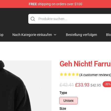
FREE
shipping on orders over $100
op
Nach Kategorie einkaufen
Bestellung verfolgen
Bl
Geh Nicht! Farru
(4 customer reviews
£42.41
£33.93
-20%
$42.95
Type
Unisex
Size