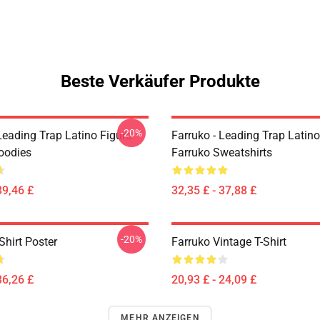
Beste Verkäufer Produkte
-20%
Leading Trap Latino Figure
Farruko - Leading Trap Latino
oodies
Farruko Sweatshirts
39,46 £
32,35 £ - 37,88 £
-20%
Shirt Poster
Farruko Vintage T-Shirt
36,26 £
20,93 £ - 24,09 £
MEHR ANZEIGEN