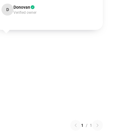
Donovan
D
Verified owner
1
/
1