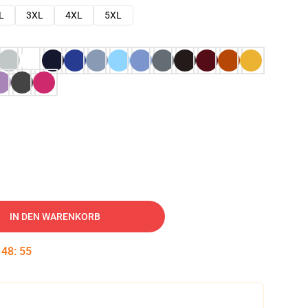
L
3XL
4XL
5XL
IN DEN WARENKORB
:
48
:
54